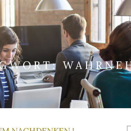
AGWORT:
WAHRNE
S