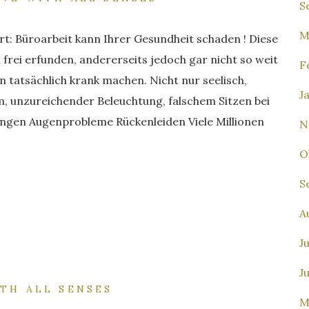
S
M
t: Büroarbeit kann Ihrer Gesundheit schaden ! Diese
 frei erfunden, andererseits jedoch gar nicht so weit
F
n tatsächlich krank machen. Nicht nur seelisch,
J
m, unzureichender Beleuchtung, falschem Sitzen bei
ungen Augenprobleme Rückenleiden Viele Millionen
N
O
S
A
Ju
J
ITH ALL SENSES
M