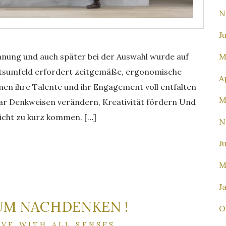
N
J
nung und auch später bei der Auswahl wurde auf
M
eitsumfeld erfordert zeitgemäße, ergonomische
A
nen ihre Talente und ihr Engagement voll entfalten
M
ar Denkweisen verändern, Kreativität fördern Und
nicht zu kurz kommen. […]
N
J
M
J
UM NACHDENKEN !
O
IVE WITH ALL SENSES