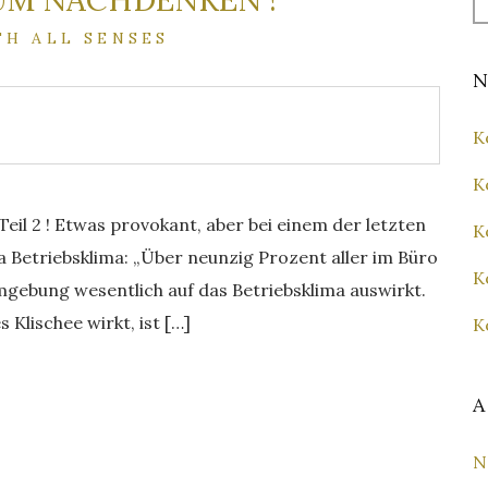
UM NACHDENKEN !
fo
TH ALL SENSES
N
K
K
eil 2 ! Etwas provokant, aber bei einem der letzten
K
 Betriebsklima: „Über neunzig Prozent aller im Büro
K
mgebung wesentlich auf das Betriebsklima auswirkt.
 Klischee wirkt, ist […]
K
A
N