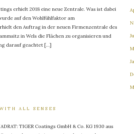
ings erhielt 2018 eine neue Zentrale. Was ist dabei
A
urde auf den Wohlfühlfaktor am
N
rhielt den Auftrag in der neuen Firmenzentrale des
J
mmsitz in Wels die Flächen zu organisieren und
ng darauf geachtet […]
M
J
D
M
 WITH ALL SENSES
UADRAT: TIGER Coatings GmbH & Co. KG 1930 aus