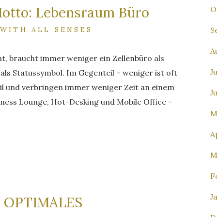
tto: Lebensraum Büro
O
 WITH ALL SENSES
S
A
t, braucht immer weniger ein Zellenbüro als
J
als Statussymbol. Im Gegenteil – weniger ist oft
 und verbringen immer weniger Zeit an einem
J
siness Lounge, Hot-Desking und Mobile Office –
M
A
M
F
J
N OPTIMALES