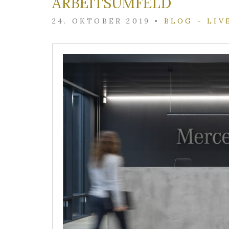
ARBEITSUMFELD
24. OKTOBER 2019
•
BLOG - LIV