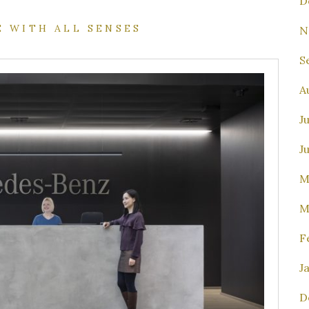
D
E WITH ALL SENSES
N
S
A
J
J
M
M
F
J
D