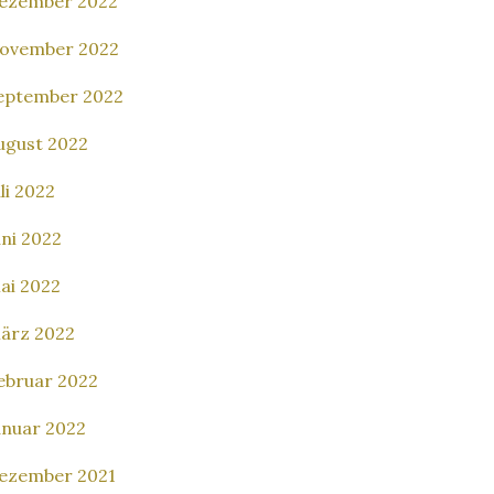
ezember 2022
ovember 2022
eptember 2022
ugust 2022
uli 2022
uni 2022
ai 2022
ärz 2022
ebruar 2022
anuar 2022
ezember 2021