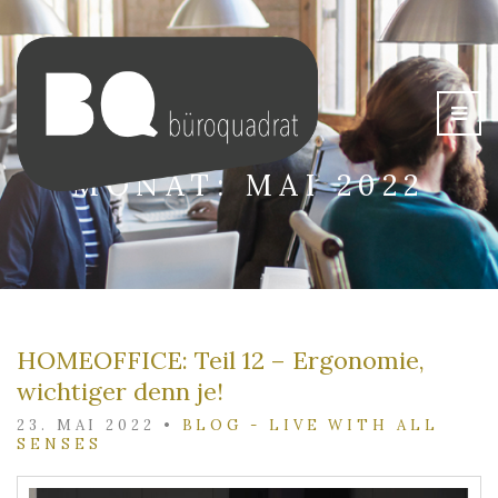
MONAT:
MAI 2022
HOMEOFFICE: Teil 12 – Ergonomie,
wichtiger denn je!
23. MAI 2022
•
BLOG - LIVE WITH ALL
SENSES