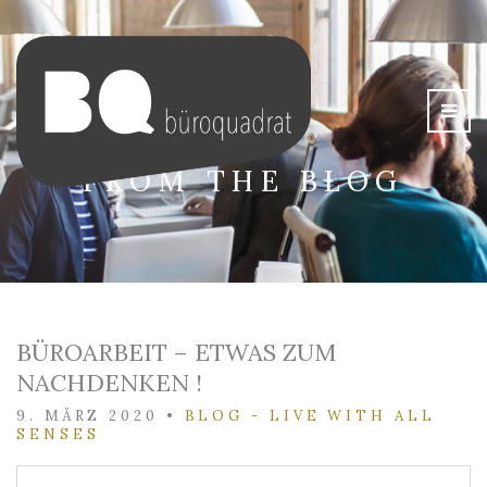
FROM THE BLOG
BÜROARBEIT – ETWAS ZUM
NACHDENKEN !
9. MÄRZ 2020
•
BLOG - LIVE WITH ALL
SENSES