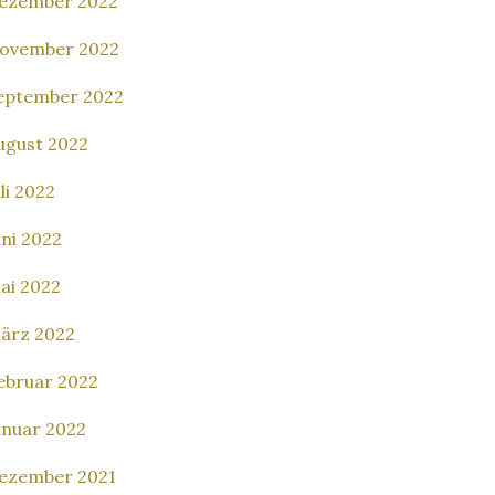
ezember 2022
ovember 2022
eptember 2022
ugust 2022
uli 2022
uni 2022
ai 2022
ärz 2022
ebruar 2022
anuar 2022
ezember 2021