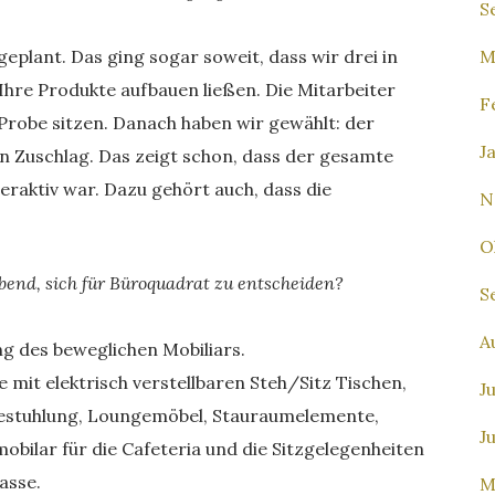
S
plant. Das ging sogar soweit, dass wir drei in
M
hre Produkte aufbauen ließen. Die Mitarbeiter
F
Probe sitzen. Danach haben wir gewählt: der
J
 Zuschlag. Das zeigt schon, dass der gesamte
raktiv war. Dazu gehört auch, dass die
N
O
end, sich für Büroquadrat zu entscheiden?
S
A
ng des beweglichen Mobiliars.
e mit elektrisch verstellbaren Steh/Sitz Tischen,
Ju
 Bestuhlung, Loungemöbel, Stauraumelemente,
J
bilar für die Cafeteria und die Sitzgelegenheiten
asse.
M