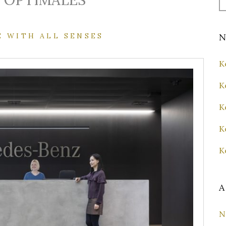
N OPTIMALES
fo
E WITH ALL SENSES
N
K
K
K
K
K
A
N