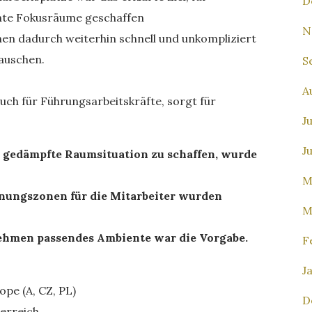
D
nte Fokusräume geschaffen
N
nen dadurch weiterhin schnell und unkompliziert
auschen.
S
A
uch für Führungsarbeitskräfte, sorgt für
J
J
nd gedämpfte Raumsituation zu schaffen, wurde
M
ungszonen für die Mitarbeiter wurden
M
ehmen passendes Ambiente war die Vorgabe.
F
J
pe (A, CZ, PL)
D
erreich