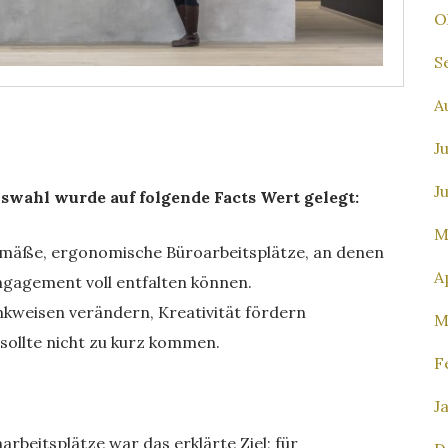
O
S
A
J
J
uswahl wurde auf folgende Facts Wert gelegt:
M
gemäße, ergonomische Büroarbeitsplätze, an denen
A
ngagement voll entfalten können.
kweisen verändern, Kreativität fördern
M
 sollte nicht zu kurz kommen.
F
J
beitsplätze war das erklärte Ziel; für