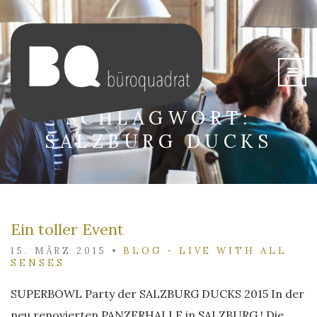
SCHLAGWORT:
SALZBURG DUCKS
Ein toller Event
15. MÄRZ 2015
•
BLOG - LIVE WITH ALL
SENSES
SUPERBOWL Party der SALZBURG DUCKS 2015 In der
neu renovierten PANZERHALLE in SALZBURG ! Die