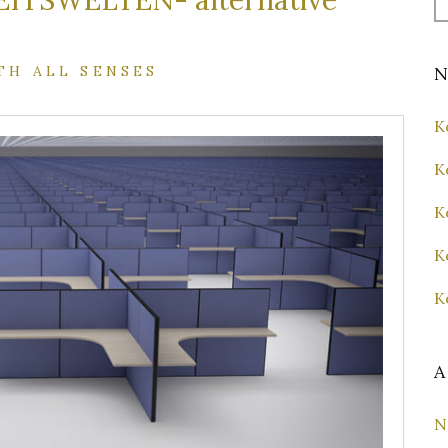
TSWELTEN- alternative
fo
TH ALL SENSES
N
K
K
K
K
K
A
N