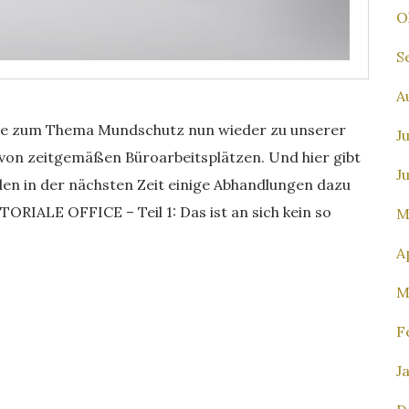
O
S
A
ise zum Thema Mundschutz nun wieder zu unserer
J
on zeitgemäßen Büroarbeitsplätzen. Und hier gibt
J
en in der nächsten Zeit einige Abhandlungen dazu
TORIALE OFFICE – Teil 1: Das ist an sich kein so
M
A
M
F
J