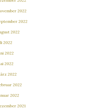
ezember 2022
ovember 2022
eptember 2022
ugust 2022
uli 2022
uni 2022
ai 2022
ärz 2022
ebruar 2022
anuar 2022
ezember 2021