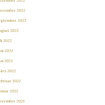
ezember 2022
ovember 2022
eptember 2022
ugust 2022
uli 2022
uni 2022
ai 2022
ärz 2022
ebruar 2022
anuar 2022
ezember 2021