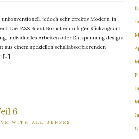
N
 unkonventionell, jedoch sehr effektiv Modern, in
J
ert. Die JAZZ Silent Box ist ein ruhiger Rückzugsort
M
ng, individuelles Arbeiten oder Entspannung designt
st aus einem speziellen schallabsorbierenden
A
r […]
M
N
J
M
eil 6
J
IVE WITH ALL SENSES
O