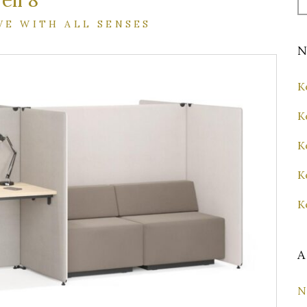
eil 8
fo
VE WITH ALL SENSES
N
K
K
K
K
K
A
N