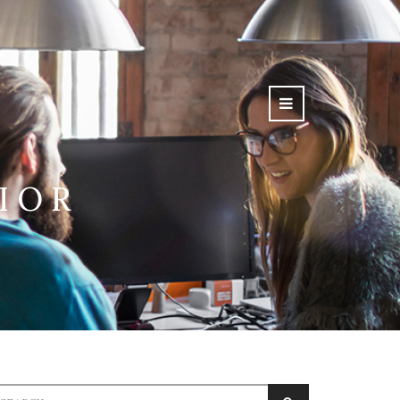
IOR
earch