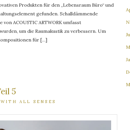
novativen Produkten für den „Lebensraum Büro“ und
A
staltungselement gefunden. Schalldämmende
N
lette von ACOUSTIC ARTWORK umfasst
n wurden, um die Raumakustik zu verbessern. Um
J
 Kompositionen für […]
M
J
D
M
il 5
 WITH ALL SENSES