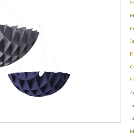
S
M
F
J
N
O
S
A
Ju
J
M