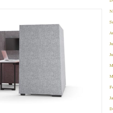
D
N
S
A
J
J
M
M
F
J
D