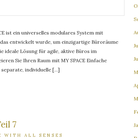
O
S
A
E ist ein universelles modulares System mit
 das entwickelt wurde, um einzigartige Büroräume
J
 ideale Lösung für agile, aktive Büros im
J
ieren Sie Ihren Raum mit MY SPACE Einfache
eparate, individuelle […]
M
A
M
F
il 7
J
E WITH ALL SENSES