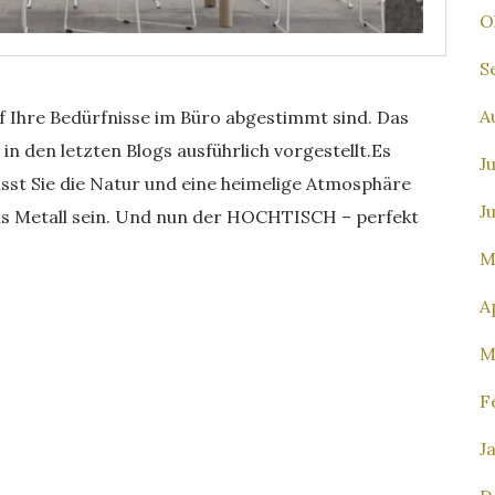
O
S
A
Ihre Bedürfnisse im Büro abgestimmt sind. Das
en letzten Blogs ausführlich vorgestellt.Es
J
lässt Sie die Natur und eine heimelige Atmosphäre
J
als Metall sein. Und nun der HOCHTISCH – perfekt
M
A
M
F
J