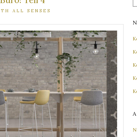
Büro! Teil 4
fo
ITH ALL SENSES
N
K
K
K
K
K
A
N