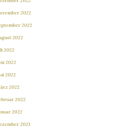
ezember 2022
ovember 2022
eptember 2022
ugust 2022
uli 2022
uni 2022
ai 2022
ärz 2022
ebruar 2022
anuar 2022
ezember 2021