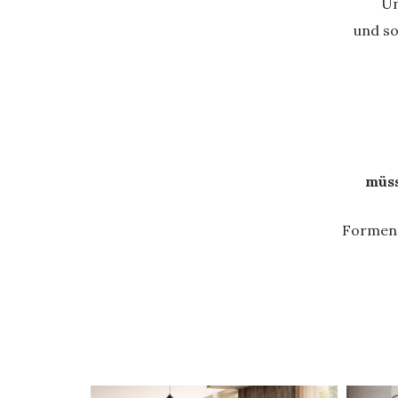
Un
und so
müss
Formen,