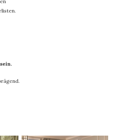
hen
listen.
sein.
prägend.