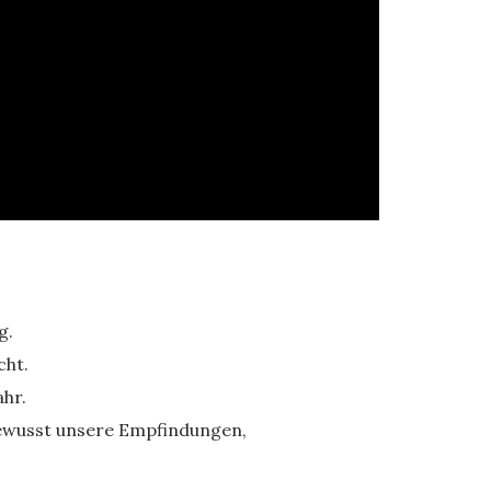
g.
cht.
hr.
nbewusst unsere Empfindungen,