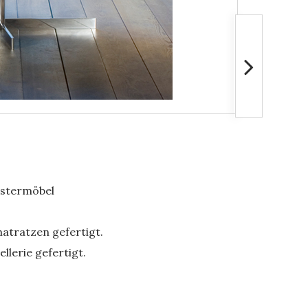
lstermöbel
atratzen gefertigt.
llerie gefertigt.